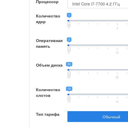
Процессор
Количество
1
ядер
1
3
Оперативная
2
память
2
10
Объем диска
30
30
98
Количество
10
слотов
10
16
Тип тарифа
Обычный