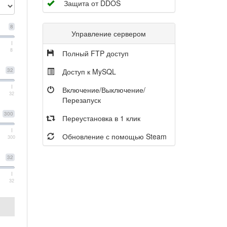
Защита от DDOS
8
Управление сервером
8
Полный FTP доступ
32
Доступ к MySQL
Включение/Выключение/
32
Перезапуск
300
Переустановка в 1 клик
Обновление с помощью Steam
300
32
32