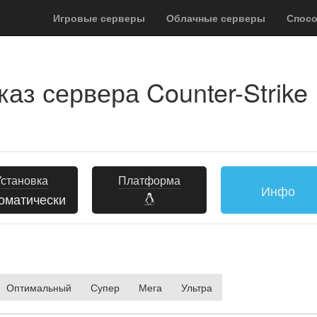
Игровые серверы
Облачные серверы
Спос
каз сервера Counter-Strike 
Установка
Платформа
Инфо
оматически
Оптимальный
Супер
Мега
Ультра