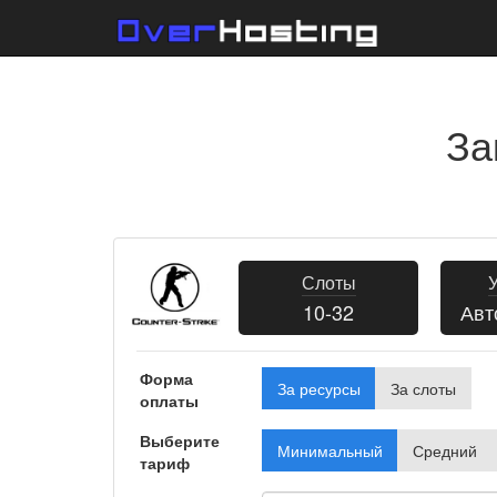
За
Слоты
10-32
Авт
Форма
За ресурсы
За слоты
оплаты
Выберите
Минимальный
Средний
тариф