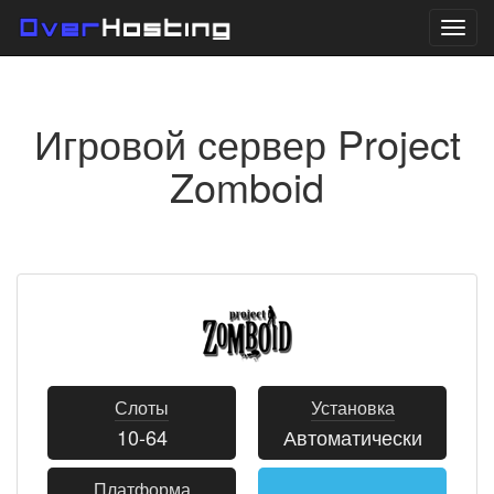
Нави
Игровой сервер Project
Zomboid
Слоты
Установка
10-64
Автоматически
Платформа